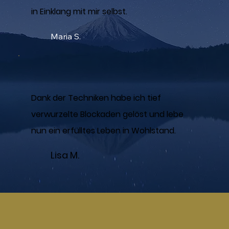
in Einklang mit mir selbst.
Maria S.
Dank der Techniken habe ich tief
verwurzelte Blockaden gelöst und lebe
nun ein erfülltes Leben in Wohlstand.
Lisa M.