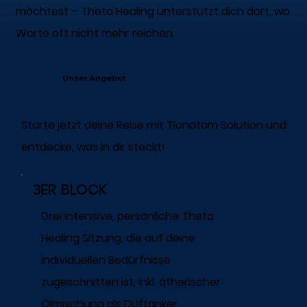
möchtest – Theta Healing unterstützt dich dort, wo
Worte oft nicht mehr reichen.
Unser Angebot
Starte jetzt deine Reise mit Tionatam Solution und
entdecke, was in dir steckt!
3er Block
Drei intensive, persönliche Theta
Healing Sitzung, die auf deine
individuellen Bedürfnisse
zugeschnitten ist, inkl. ätherischer
Ölmischung als DUftanker