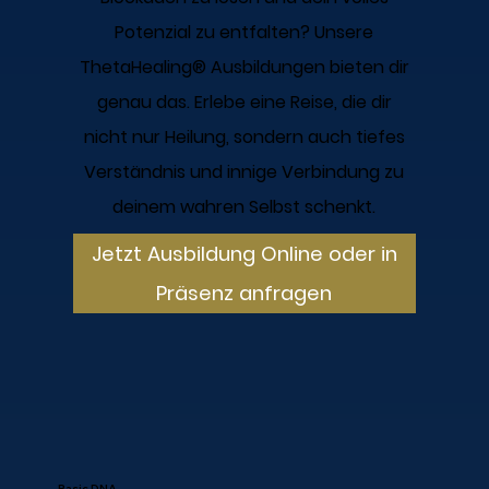
Potenzial zu entfalten? Unsere
ThetaHealing® Ausbildungen bieten dir
genau das. Erlebe eine Reise, die dir
nicht nur Heilung, sondern auch tiefes
Verständnis und innige Verbindung zu
deinem wahren Selbst schenkt.
Jetzt Ausbildung Online oder in
Präsenz anfragen
Basic DNA