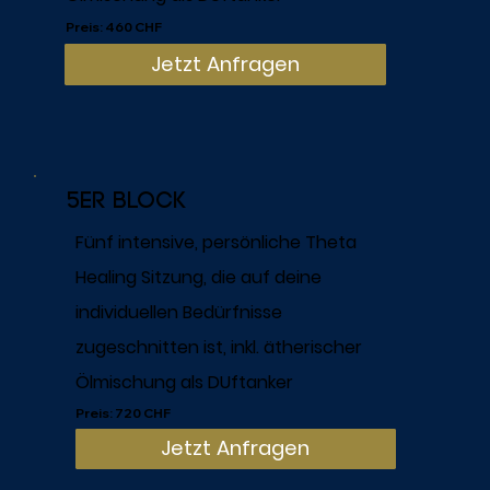
Preis: 460 CHF
Jetzt Anfragen
5er Block
Fünf intensive, persönliche Theta
Healing Sitzung, die auf deine
individuellen Bedürfnisse
zugeschnitten ist, inkl. ätherischer
Ölmischung als DUftanker
Preis: 720 CHF
Jetzt Anfragen