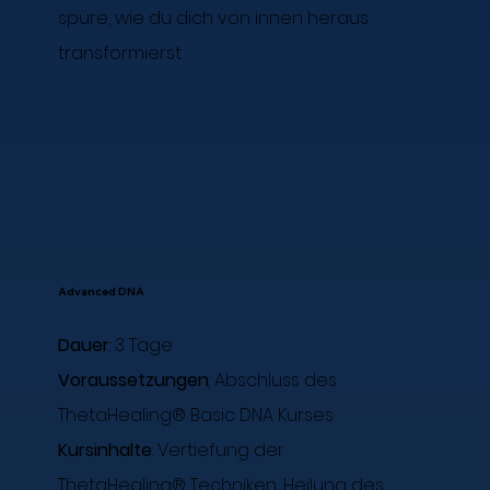
spüre, wie du dich von innen heraus
transformierst.
Advanced DNA
Dauer
: 3 Tage
Voraussetzungen
:
Abschluss des
ThetaHealing® Basic DNA Kurses
Kursinhalte
: Vertiefung der
ThetaHealing® Techniken, Heilung des